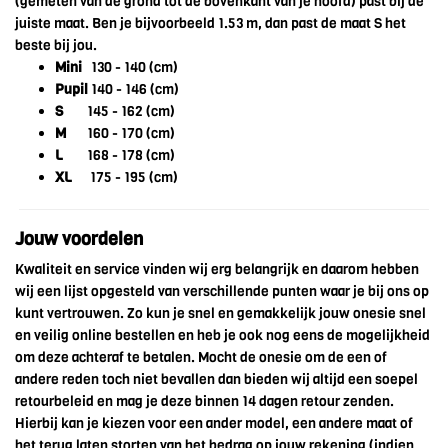
(gemeten van de grond tot de bovenkant van je hoofd) past bij de
juiste maat. Ben je bijvoorbeeld 1.53 m, dan past de maat S het
beste bij jou.
Mini
130 - 140 (cm)
Pupil
140 - 146 (cm)
S
145 - 162 (cm)
M
160 - 170 (cm)
L
168 - 178 (cm)
XL
175 - 195 (cm)
Jouw voordelen
Kwaliteit en service vinden wij erg belangrijk en daarom hebben
wij een lijst opgesteld van verschillende punten waar je bij ons op
kunt vertrouwen. Zo kun je snel en gemakkelijk jouw onesie snel
en veilig online bestellen en heb je ook nog eens de mogelijkheid
om deze achteraf te betalen. Mocht de onesie om de een of
andere reden toch niet bevallen dan bieden wij altijd een soepel
retourbeleid en mag je deze binnen 14 dagen retour zenden.
Hierbij kan je kiezen voor een ander model, een andere maat of
het terug laten storten van het bedrag op jouw rekening (indien